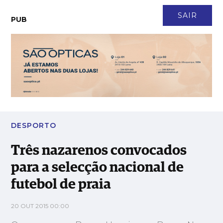
CONTACTO
NEWSLETTER
ASSINATURA
LOGIN
SAIR
PUB
Três nazarenos convocados para a selecção nacional de futebol
de praia
DESPORTO
Três nazarenos convocados
para a selecção nacional de
futebol de praia
20 OUT 2015 00:00