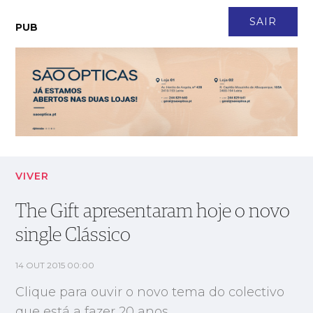
CONTACTO
NEWSLETTER
ASSINATURA
LOGIN
SAIR
PUB
The Gift apresentaram hoje o novo single Clássico
VIVER
The Gift apresentaram hoje o novo
single Clássico
14 OUT 2015 00:00
Clique para ouvir o novo tema do colectivo
que está a fazer 20 anos