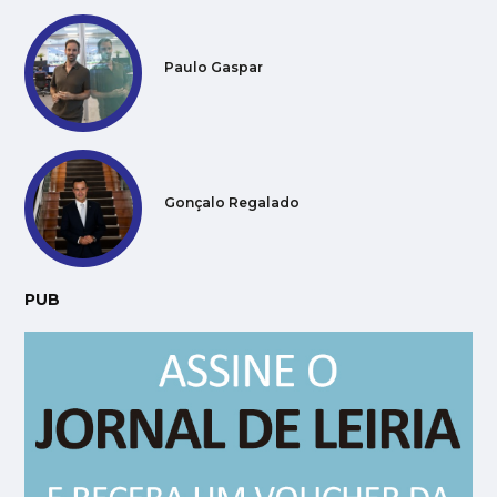
Paulo Gaspar
Gonçalo Regalado
PUB