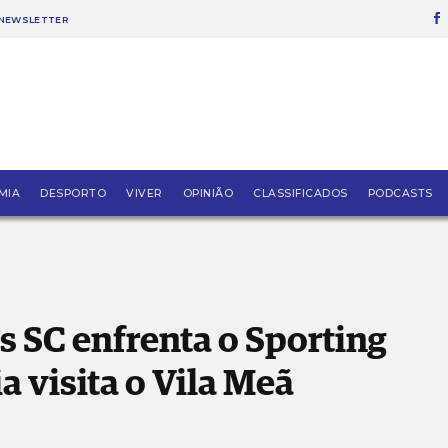
NEWSLETTER
ng de Braga, União de Leiria visita o Vila Meã
MIA
DESPORTO
VIVER
OPINIÃO
CLASSIFICADOS
PODCASTS
s SC enfrenta o Sporting
a visita o Vila Meã