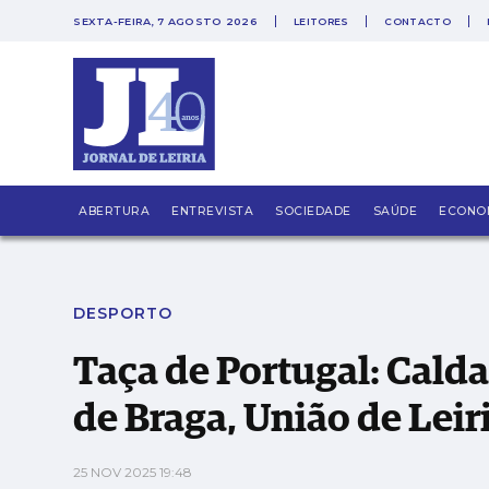
SEXTA-FEIRA, 7 AGOSTO 2026
LEITORES
CONTACTO
Taça de Portugal: Caldas SC enfrenta o Sporti
ABERTURA
ENTREVISTA
SOCIEDADE
SAÚDE
ECONO
DESPORTO
Taça de Portugal: Calda
de Braga, União de Leiri
25 NOV 2025 19:48