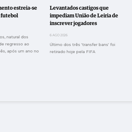
ento estreia-se
Levantados castigos que
e futebol
impediam União de Leiria de
inscrever jogadores
6 AGO 2026
s, natural dos
 de regresso ao
Último dos três 'transfer bans' foi
uês, após um ano no
retirado hoje pela FIFA