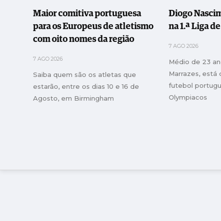
Maior comitiva portuguesa
Diogo Nascim
para os Europeus de atletismo
na 1.ª Liga d
com oito nomes da região
7 AGO 2026
7 AGO 2026
Médio de 23 ano
Marrazes, está
Saiba quem são os atletas que
futebol portug
estarão, entre os dias 10 e 16 de
Olympiacos
Agosto, em Birmingham