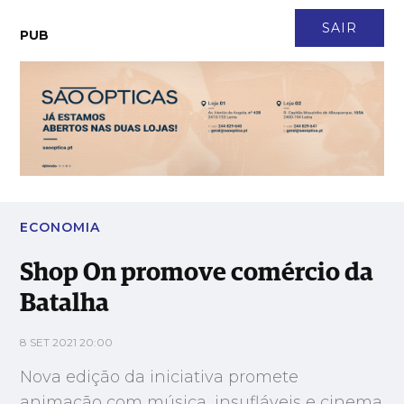
CONTACTO
NEWSLETTER
ASSINATURA
LOGIN
SAIR
PUB
Shop On promove comércio da Batalha
ECONOMIA
Shop On promove comércio da
Batalha
8 SET 2021 20:00
Nova edição da iniciativa promete
animação com música, insufláveis e cinema