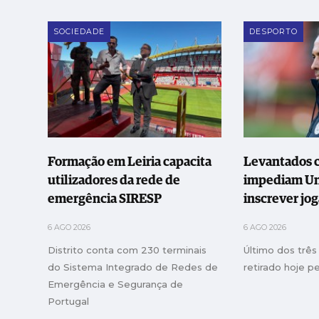
SOCIEDADE
DESPORTO
Formação em Leiria capacita
Levantados c
utilizadores da rede de
impediam Uni
emergência SIRESP
inscrever jo
6 AGO 2026
6 AGO 2026
Distrito conta com 230 terminais
Último dos três 
do Sistema Integrado de Redes de
retirado hoje p
Emergência e Segurança de
Portugal