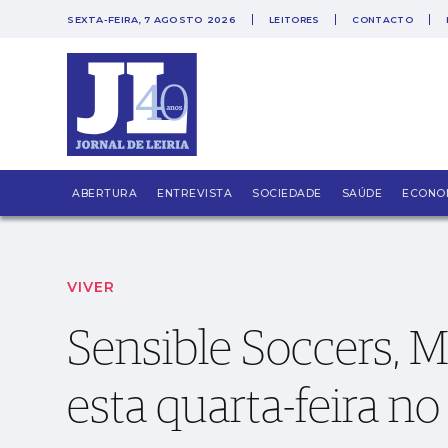
SEXTA-FEIRA, 7 AGOSTO 2026
LEITORES
CONTACTO
PUB
Sensible Soccers, Monstera e Candy Diaz esta
ABERTURA
ENTREVISTA
SOCIEDADE
SAÚDE
ECONO
VIVER
Sensible Soccers, 
esta quarta-feira no