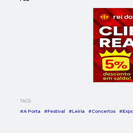
TAGS
#A Porta
#Festival
#Leiria
#Concertos
#Expo