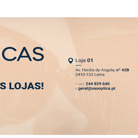
NEWSLETTER
ntes durante 10 horas de dança e ritmo
MIA
DESPORTO
VIVER
OPINIÃO
CLASSIFICADOS
PODCASTS
mais de 500 participantes
ça e ritmo