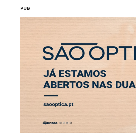
QUINTA-FEIRA, 6 AGOSTO 2026
LEITORES
CONTACTO
PUB
School Fitness reuniu mais de 500 participa
ABERTURA
ENTREVISTA
SOCIEDADE
SAÚDE
ECONO
DESPORTO
School Fitness reuniu 
durante 10 horas de dan
16 ABR 2025 15:54