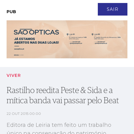
CONTACTO
NEWSLETTER
ASSINATURA
LOGIN
SAIR
PUB
Rastilho reedita Peste & Sida e a mítica banda vai passar pelo
Beat
VIVER
Rastilho reedita Peste & Sida e a
mítica banda vai passar pelo Beat
22 OUT 2015 00:00
Editora de Leiria tem feito um trabalho
único na conservação do património