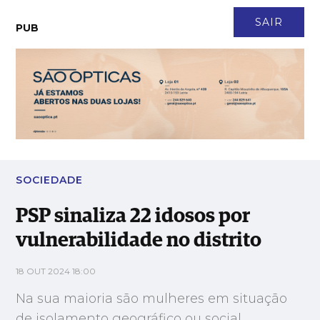
CONTACTO
NEWSLETTER
ASSINATURA
LOGIN
SAIR
PUB
PSP sinaliza 22 idosos por vulnerabilidade no distrito
SOCIEDADE
PSP sinaliza 22 idosos por
vulnerabilidade no distrito
18 OUT 2024 18:00
Na sua maioria são mulheres em situação
de isolamento geográfico ou social,