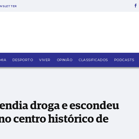
WSLETTER
 produto na via pública no centro histórico de Leir
MIA
DESPORTO
VIVER
OPINIÃO
CLASSIFICADOS
PODCASTS
endia droga e escondeu
no centro histórico de