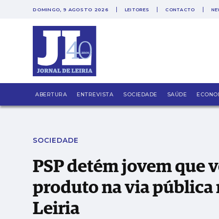
DOMINGO, 9 AGOSTO 2026
LEITORES
CONTACTO
NE
PUB
PSP detém jovem que vendia droga e escondeu
ABERTURA
ENTREVISTA
SOCIEDADE
SAÚDE
ECONO
SOCIEDADE
PSP detém jovem que v
produto na via pública 
Leiria