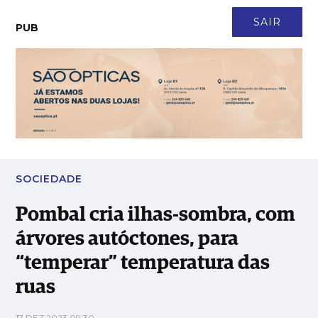
CONTACTO
NEWSLETTER
ASSINATURA
LOGIN
SAIR
PUB
Pombal cria ilhas-sombra, com árvores autóctones, para
“temperar” temperatura das ruas
SOCIEDADE
Pombal cria ilhas-sombra, com
árvores autóctones, para
“temperar” temperatura das
ruas