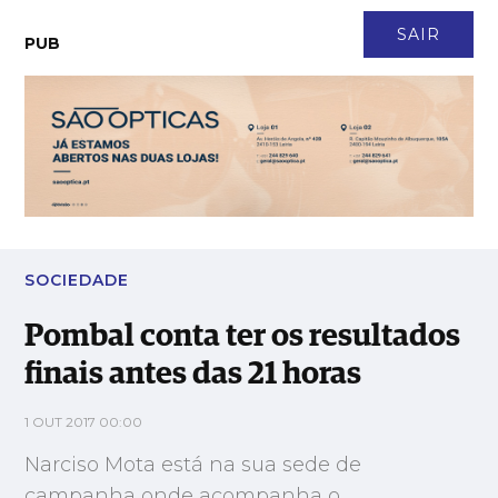
CONTACTO
NEWSLETTER
ASSINATURA
LOGIN
SAIR
PUB
Pombal conta ter os resultados finais antes das 21 horas
SOCIEDADE
Pombal conta ter os resultados
finais antes das 21 horas
1 OUT 2017 00:00
Narciso Mota está na sua sede de
campanha onde acompanha o