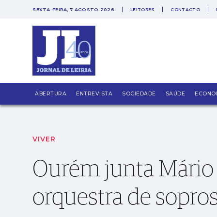
SEXTA-FEIRA, 7 AGOSTO 2026
LEITORES
CONTACTO
Ourém junta Mário Laginha com orquestra 
ABERTURA
ENTREVISTA
SOCIEDADE
SAÚDE
ECONO
VIVER
Ourém junta Mário
orquestra de sopr