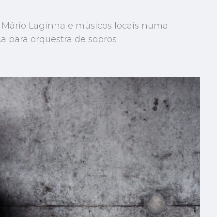
Mário Laginha e músicos locais numa
a para orquestra de sopros