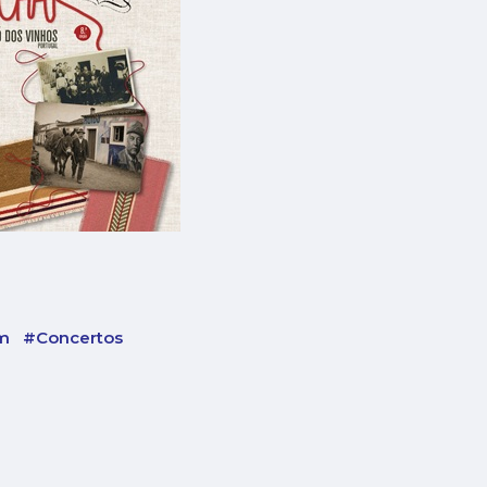
ém
#Concertos