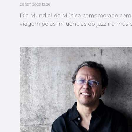
26 SET 2023 12:26
Dia Mundial da Música comemorado com 
viagem pelas influências do jazz na músic