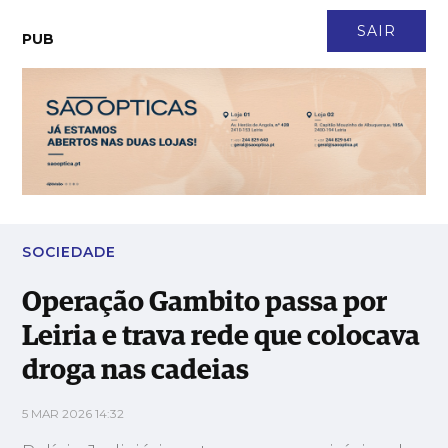
CONTACTO
NEWSLETTER
ASSINATURA
LOGIN
SAIR
PUB
Operação Gambito passa por Leiria e trava rede que colocava
droga nas cadeias
SOCIEDADE
Operação Gambito passa por
Leiria e trava rede que colocava
droga nas cadeias
5 MAR 2026 14:32