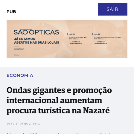
CONTACTO
NEWSLETTER
ASSINATURA
LOGIN
SAIR
PUB
Ondas gigantes e promoção internacional aumentam procura
turística na Nazaré
ECONOMIA
Ondas gigantes e promoção
internacional aumentam
procura turística na Nazaré
18 OUT 2015 00:00