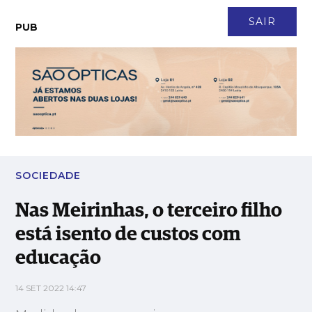
CONTACTO
NEWSLETTER
ASSINATURA
LOGIN
SAIR
PUB
Nas Meirinhas, o terceiro filho está isento de custos com
educação
SOCIEDADE
Nas Meirinhas, o terceiro filho
está isento de custos com
educação
14 SET 2022 14:47