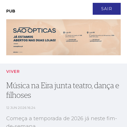
CONTACTO
NEWSLETTER
ASSINATURA
LOGIN
SAIR
PUB
Música na Eira junta teatro, dança e filhoses
VIVER
Música na Eira junta teatro, dança e
filhoses
12 JUN 2026 16:24
Começa a temporada de 2026 já neste fim-
de-semana