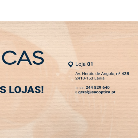
WSLETTER
al para alertar para os desafios ambientais no lito
MIA
DESPORTO
VIVER
OPINIÃO
CLASSIFICADOS
PODCASTS
 Congresso Internacional
safios ambientais no