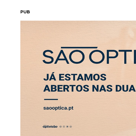
DOMINGO, 9 AGOSTO 2026
LEITORES
CONTACTO
NE
PUB
Marinha Grande recebe Congresso Internacion
ABERTURA
ENTREVISTA
SOCIEDADE
SAÚDE
ECONO
SOCIEDADE
Marinha Grande recebe
para alertar para os de
litoral