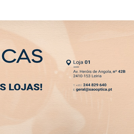
SLETTER
 obriga alunos de fora a trabalhar
MIA
DESPORTO
VIVER
OPINIÃO
CLASSIFICADOS
PODCASTS
mpregos. Custo de vida
 trabalhar