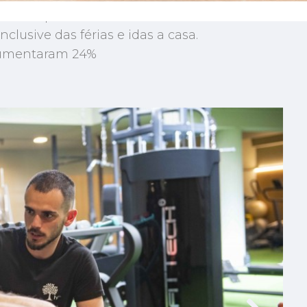
tras despesas levam alunos do ensino
lusive das férias e idas a casa.
aumentaram 24%