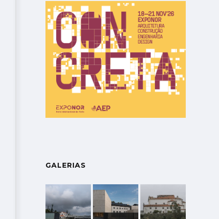
Leonardo Vieira que, além de estagiar num ginásio para terminar a
barbearia
GALERIAS