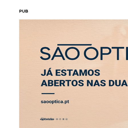
SÁBADO, 8 AGOSTO 2026
LEITORES
CONTACTO
NEW
PUB
Leonardo tem quatro empregos. Custo de vida
ABERTURA
ENTREVISTA
SOCIEDADE
SAÚDE
ECONO
SOCIEDADE
Leonardo tem quatro e
obriga alunos de fora a
11 JUN 2026 09:30