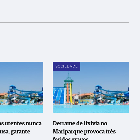
SOCIEDADE
os utentes nunca
Derrame de lixivia no
usa, garante
Mariparque provoca três
feridos graves