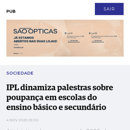
CONTACTO
NEWSLETTER
ASSINATURA
LOGIN
SAIR
PUB
IPL dinamiza palestras sobre poupança em escolas do ensino
básico e secundário
SOCIEDADE
IPL dinamiza palestras sobre
poupança em escolas do
ensino básico e secundário
4 NOV 2025 09:00