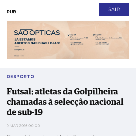
CONTACTO
NEWSLETTER
ASSINATURA
LOGIN
SAIR
PUB
Futsal: atletas da Golpilheira chamadas à selecção nacional de
sub-19
DESPORTO
Futsal: atletas da Golpilheira
chamadas à selecção nacional
de sub-19
9 MAR 2016 00:00