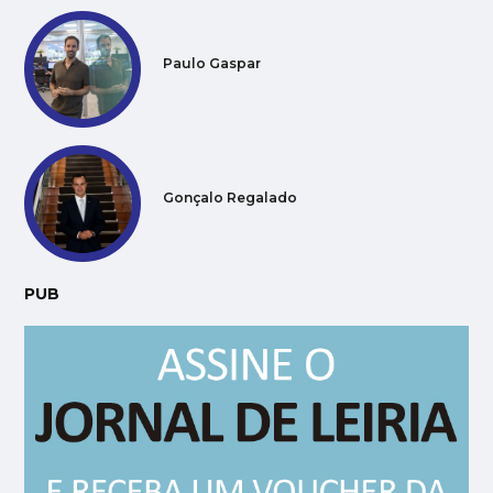
Paulo Gaspar
Gonçalo Regalado
PUB