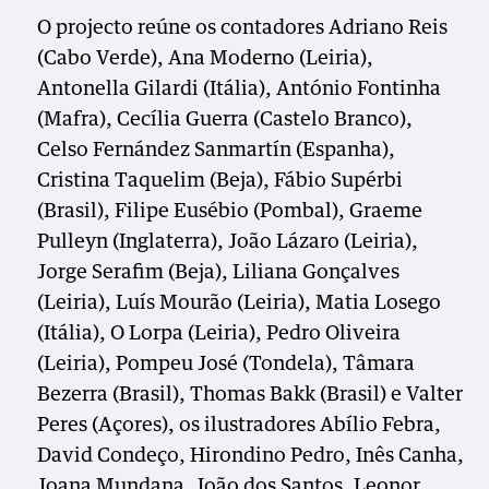
O projecto reúne os contadores Adriano Reis
(Cabo Verde), Ana Moderno (Leiria),
Antonella Gilardi (Itália), António Fontinha
(Mafra), Cecília Guerra (Castelo Branco),
Celso Fernández Sanmartín (Espanha),
Cristina Taquelim (Beja), Fábio Supérbi
(Brasil), Filipe Eusébio (Pombal), Graeme
Pulleyn (Inglaterra), João Lázaro (Leiria),
Jorge Serafim (Beja), Liliana Gonçalves
(Leiria), Luís Mourão (Leiria), Matia Losego
(Itália), O Lorpa (Leiria), Pedro Oliveira
(Leiria), Pompeu José (Tondela), Tâmara
Bezerra (Brasil), Thomas Bakk (Brasil) e Valter
Peres (Açores), os ilustradores Abílio Febra,
David Condeço, Hirondino Pedro, Inês Canha,
Joana Mundana, João dos Santos, Leonor