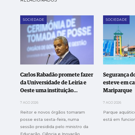
RELACIONADOS
SOCIEDADE
SOCIEDADE
Carlos Rabadão promete fazer
Segurança d
da Universidade de Leiria e
esteve em ca
Oeste uma instituição
Mariparque
"transformadora"
7 AGO 2026
7 AGO 2026
Reitor e novos órgãos tomaram
Parque aquático
posse esta sexta-feira, numa
está em funci
sessão presidida pelo ministro da
Educação, Ciência e Inovação