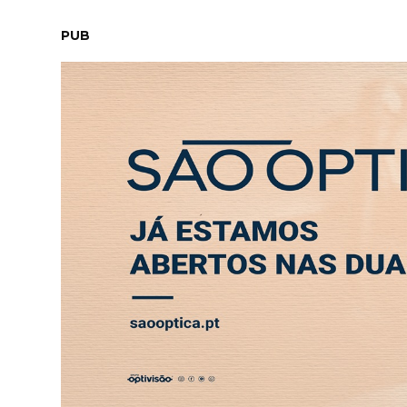
SÁBADO, 8 AGOSTO 2026
LEITORES
CONTACTO
NEW
PUB
Fernando Gonçalves: "Este livro é um gesto 
ABERTURA
ENTREVISTA
SOCIEDADE
SAÚDE
ECONO
VIVER
Fernando Gonçalves
gesto de reflexão"