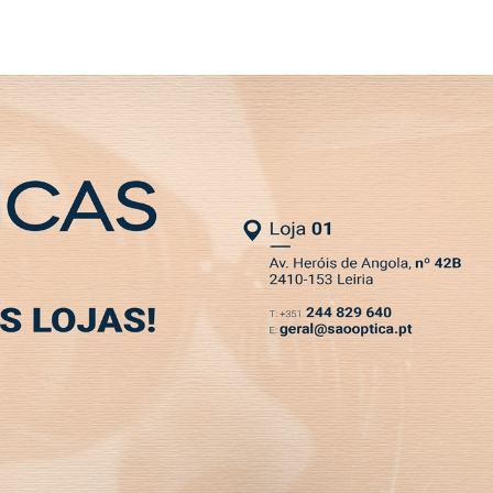
SLETTER
de reflexão"
MIA
DESPORTO
VIVER
OPINIÃO
CLASSIFICADOS
PODCASTS
: "Este livro é um