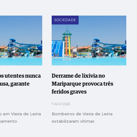
SOCIEDADE
os utentes nunca
Derrame de lixivia no
usa, garante
Mariparque provoca três
feridos graves
7 AGO 2026
 em Vieira de Leiria
Bombeiros de Vieira de Leiria
onamento
estabilizaram vítimas