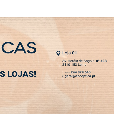
SLETTER
e atingem novo máximo
MIA
DESPORTO
VIVER
OPINIÃO
CLASSIFICADOS
PODCASTS
 de Leiria crescem e