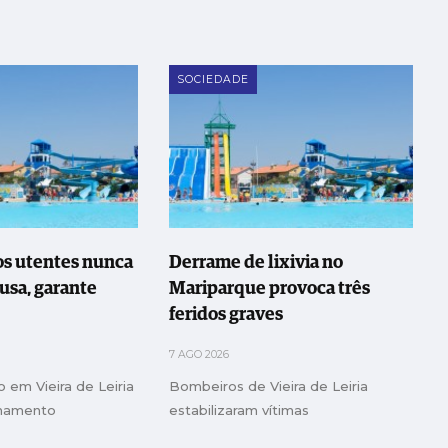
SOCIEDADE
os utentes nunca
Derrame de lixivia no
usa, garante
Mariparque provoca três
feridos graves
7 AGO 2026
 em Vieira de Leiria
Bombeiros de Vieira de Leiria
onamento
estabilizaram vítimas