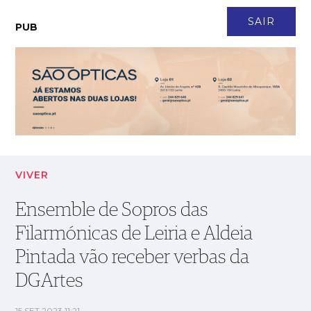
CONTACTO
NEWSLETTER
ASSINATURA
LOGIN
SAIR
PUB
Ensemble de Sopros das Filarmónicas de Leiria e Aldeia
Pintada vão receber verbas da DGArtes
VIVER
Ensemble de Sopros das
Filarmónicas de Leiria e Aldeia
Pintada vão receber verbas da
DGArtes