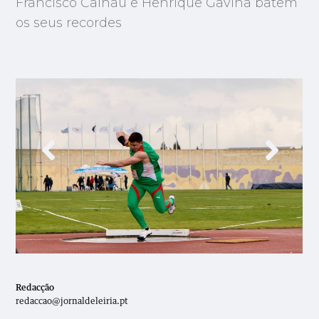
Francisco Calhau e Henrique Gavina batem
os seus recordes
Redacção
redaccao@jornaldeleiria.pt