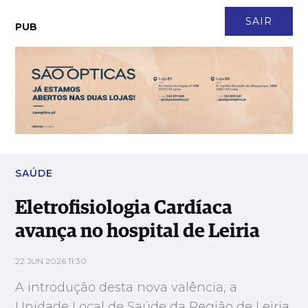
CONTACTO
NEWSLETTER
ASSINATURA
LOGIN
SAIR
PUB
Eletrofisiologia Cardíaca avança no hospital de Leiria
SAÚDE
Eletrofisiologia Cardíaca
avança no hospital de Leiria
22 JUN 2026 11:30
A introdução desta nova valência, a
Unidade Local de Saúde da Região de Leiria