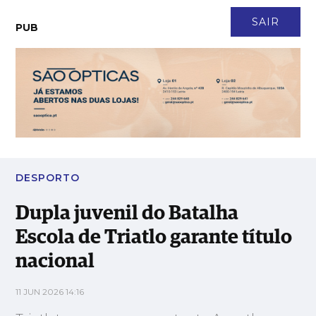
CONTACTO
NEWSLETTER
ASSINATURA
LOGIN
SAIR
PUB
Dupla juvenil do Batalha Escola de Triatlo garante título
nacional
DESPORTO
Dupla juvenil do Batalha
Escola de Triatlo garante título
nacional
11 JUN 2026 14:16