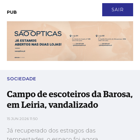
CONTACTO
NEWSLETTER
ASSINATURA
LOGIN
SAIR
PUB
Campo de escoteiros da Barosa, em Leiria, vandalizado
SOCIEDADE
Campo de escoteiros da Barosa,
em Leiria, vandalizado
15 JUN 2026 11:50
Já recuperado dos estragos das
tempestades, o espaço foi agora