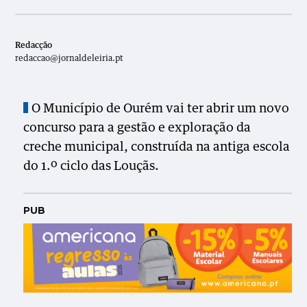
Redacção
redaccao@jornaldeleiria.pt
O Município de Ourém vai ter abrir um novo
concurso para a
gestão e exploração da
creche municipa
l,
c
onstru
ída
na antiga escola
do 1.º ciclo
das Louçãs.
PUB