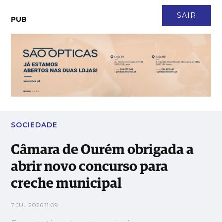
CONTACTO
NEWSLETTER
ASSINATURA
LOGIN
SAIR
PUB
Câmara de Ourém obrigada a abrir novo concurso para creche
municipal
SOCIEDADE
Câmara de Ourém obrigada a
abrir novo concurso para
creche municipal
7 JUL 2026 11:09