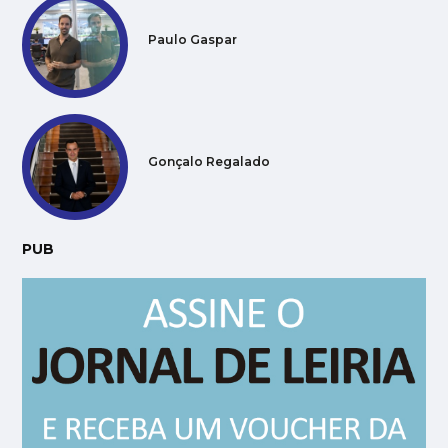
Paulo Gaspar
Gonçalo Regalado
PUB