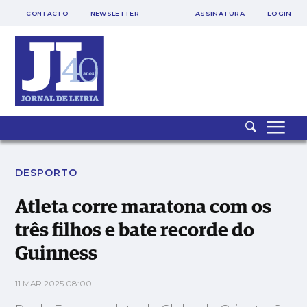
CONTACTO
NEWSLETTER
ASSINATURA
LOGIN
SAIR
PUB
Atleta corre maratona com os três filhos e bate recorde do
Guinness
DESPORTO
Atleta corre maratona com os
três filhos e bate recorde do
Guinness
11 MAR 2025 08:00