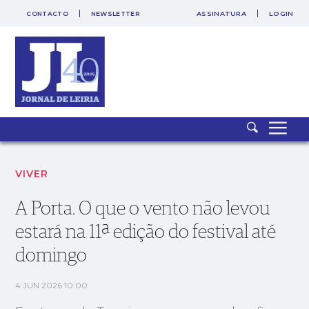
CONTACTO
NEWSLETTER
ASSINATURA
LOGIN
SAIR
PUB
A Porta. O que o vento não levou estará na 11ª edição do
festival até domingo
VIVER
A Porta. O que o vento não levou
estará na 11ª edição do festival até
domingo
4 JUN 2026 10:00