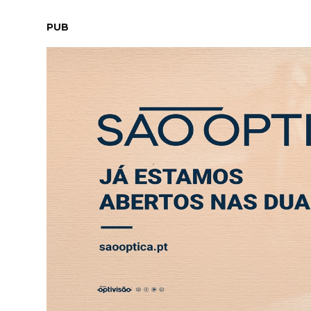
SÁBADO, 8 AGOSTO 2026
LEITORES
CONTACTO
NEW
PUB
A ortopedia do futuro chega a Leiria com a 
ABERTURA
ENTREVISTA
SOCIEDADE
SAÚDE
ECONO
CONTEÚDO COMERCIAL
A ortopedia do futuro c
MUV
14 OUT 2025 17:22