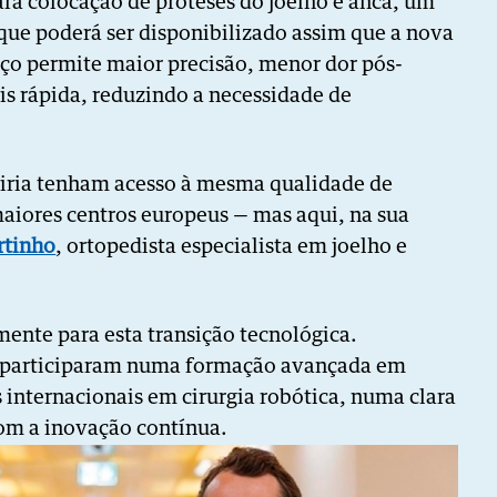
ara colocação de próteses do joelho e anca, um
ue poderá ser disponibilizado assim que a nova
nço permite maior precisão, menor dor pós-
s rápida, reduzindo a necessidade de
iria tenham acesso à mesma qualidade de
aiores centros europeus — mas aqui, na sua
rtinho
, ortopedista especialista em joelho e
ente para esta transição tecnológica.
 participaram numa formação avançada em
 internacionais em cirurgia robótica, numa clara
m a inovação contínua.