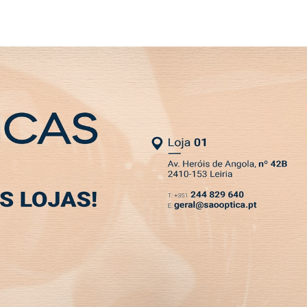
SLETTER
U-MUV
MIA
DESPORTO
VIVER
OPINIÃO
CLASSIFICADOS
PODCASTS
hega a Leiria com a U-