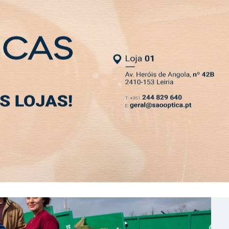
NEWSLETTER
o em refúgio para cerca de 150 animais
, fundador da Construtora do Lena
é directora financeira de empresa de tecnologia
ndador do grupo O Nariz
MIA
DESPORTO
VIVER
OPINIÃO
CLASSIFICADOS
PODCASTS
vente pelo Tribunal de Alcobaça
ança em desrespeito a embargo