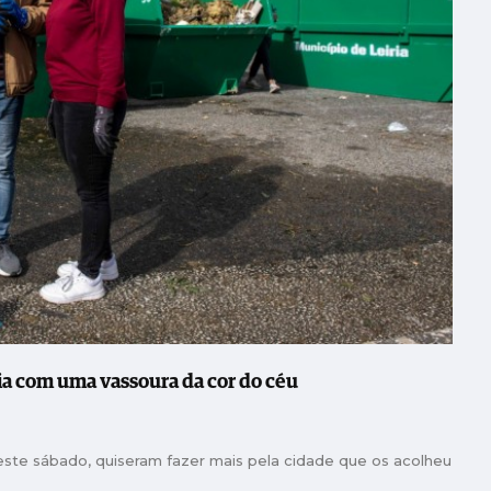
ria com uma vassoura da cor do céu
 este sábado, quiseram fazer mais pela cidade que os acolheu