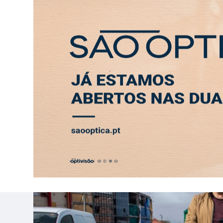
QUINTA-FEIRA, 6 AGOSTO 2026
LEITORES
CONTACTO
PUB
Casal transforma terreno queimad
MAIS VISTAS
Faleceu António Vieira Rodrigues
MAIS VISTAS
Em Angola há 17 anos, Ana Santos 
MAIS VISTAS
Morreu o actor Pedro Oliveira, fu
MAIS VISTAS
ABERTURA
ENTREVISTA
SOCIEDADE
SAÚDE
ECONO
Frumolde Tooling declarada insol
MAIS VISTAS
Obra ilegal em Monte Redondo av
MAIS VISTAS
DEPRESSÃO KRISTIN