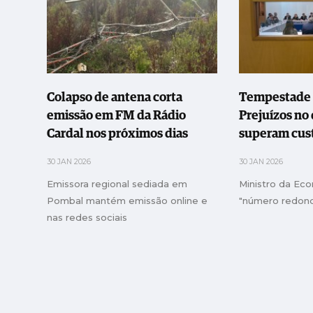
Colapso de antena corta
Tempestade K
emissão em FM da Rádio
Prejuízos no 
Cardal nos próximos dias
superam cust
do ano passa
30 JAN 2026
30 JAN 2026
Emissora regional sediada em
Ministro da Ec
Pombal mantém emissão online e
"número redon
nas redes sociais