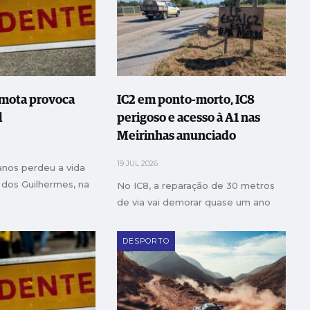
 mota provoca
IC2 em ponto-morto, IC8
l
perigoso e acesso à A1 nas
Meirinhas anunciado
19 JUL 2026
nos perdeu a vida
 dos Guilhermes, na
No IC8, a reparação de 30 metros
de via vai demorar quase um ano
DESPORTO