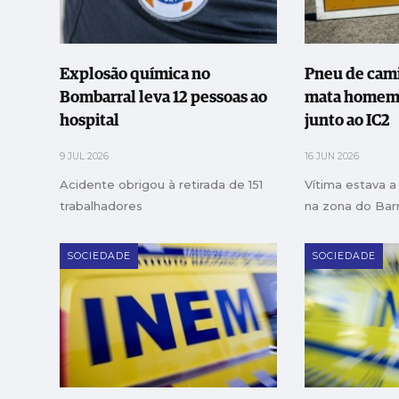
Explosão química no
Pneu de cami
Bombarral leva 12 pessoas ao
mata homem 
hospital
junto ao IC2
9 JUL 2026
16 JUN 2026
Acidente obrigou à retirada de 151
Vítima estava a
trabalhadores
na zona do Barr
SOCIEDADE
SOCIEDADE