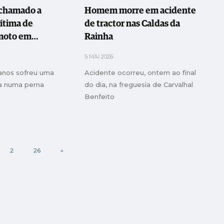
 chamado a
Homem morre em acidente
vítima de
de tractor nas Caldas da
 moto em
Rainha
ande
5 MAI 2026
nos sofreu uma
Acidente ocorreu, ontem ao final
ta numa perna
do dia, na freguesia de Carvalhal
Benfeito
2
26
»