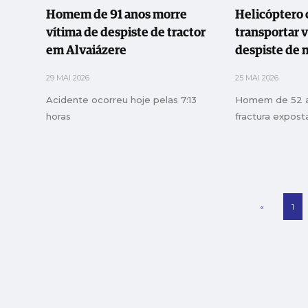
Homem de 91 anos morre
Helicóptero
vítima de despiste de tractor
transportar 
em Alvaiázere
despiste de
Pedrógão Gr
29 MAI 2026
25 MAI 2026
Acidente ocorreu hoje pelas 7:13
Homem de 52 a
horas
fractura expos
«
1