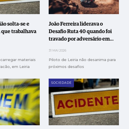
ão solta-se e
João Ferreira liderava o
que trabalhava
Desafio Ruta 40 quando foi
travado por adversário em
contramão
31 MAI 2026
 carregar materiais
Piloto de Leiria não desanima para
acão, em Leiria
próximos desafios
SOCIEDADE