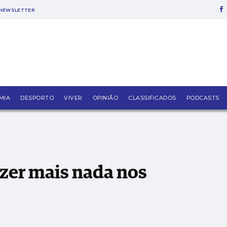
NEWSLETTER
óximos 20 anos”
MIA
DESPORTO
VIVER
OPINIÃO
CLASSIFICADOS
PODCASTS
zer mais nada nos