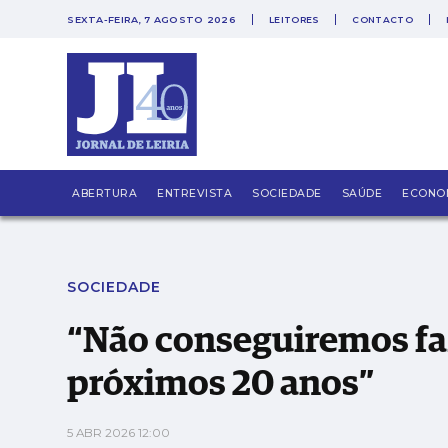
SEXTA-FEIRA, 7 AGOSTO 2026
LEITORES
CONTACTO
PUB
“Não conseguiremos fazer mais nada nos pr
ABERTURA
ENTREVISTA
SOCIEDADE
SAÚDE
ECONO
SOCIEDADE
“Não conseguiremos fa
próximos 20 anos”
5 ABR 2026 12:00