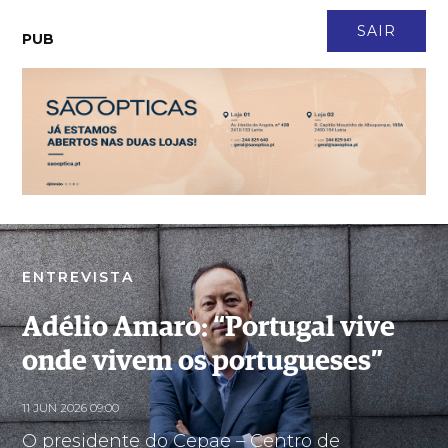
CONTACTO
NEWSLETTER
ASSINATURA
LOGIN
SAIR
PUB
Adélio Amaro: “Portugal vive onde vivem os portugueses”
ENTREVISTA
Adélio Amaro: “Portugal vive
onde vivem os portugueses”
11 JUN 2026 09:00
O presidente do Cepae – Centro de